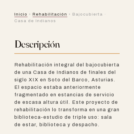
REHABILITACIÓN
Inicio
›
Rehabilitación
› Bajocubierta ·
Bajocubierta · Casa
Casa de Indianos
de Indianos
Descripción
Rehabilitación integral del bajocubierta
de una Casa de Indianos de finales del
siglo XIX en Soto del Barco, Asturias.
El espacio estaba anteriormente
fragmentado en estancias de servicio
de escasa altura útil. Este proyecto de
rehabilitación lo transforma en una gran
biblioteca-estudio de triple uso: sala
de estar, biblioteca y despacho.