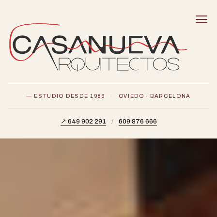
— ESTUDIO DESDE 1986
·
OVIEDO · BARCELONA
↗ 649 902 291
/
609 876 666