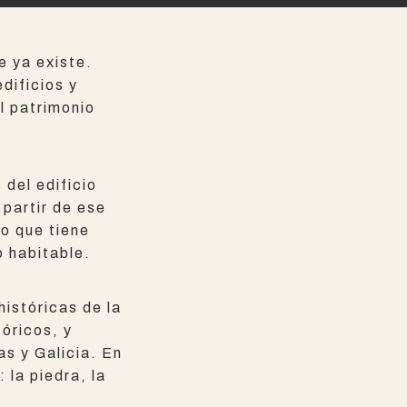
e ya existe.
dificios y
l patrimonio
 del edificio
 partir de ese
lo que tiene
o habitable.
istóricas de la
tóricos, y
as y Galicia. En
 la piedra, la