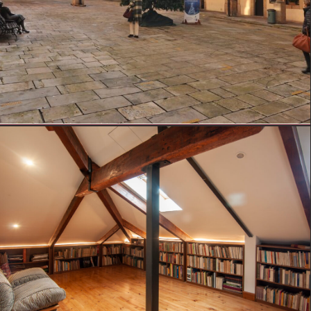
REHABILITACIÓN
Rehabilitación · Plaza del Fontán · Oviedo,
1997
Plaza del Fontán, Oviedo, Asturias