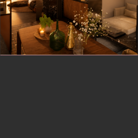
REHABILITACIÓN
Rehabilitación · Local a vivienda, Muros del
Nalón
San Esteban de Pravia, Muros del Nalón, Asturias