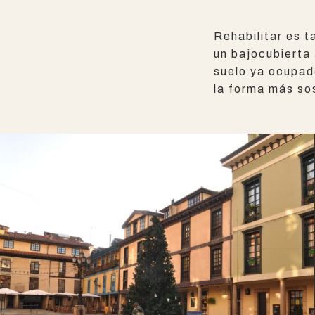
Rehabilitar es t
un bajocubierta 
suelo ya ocupado
la forma más so