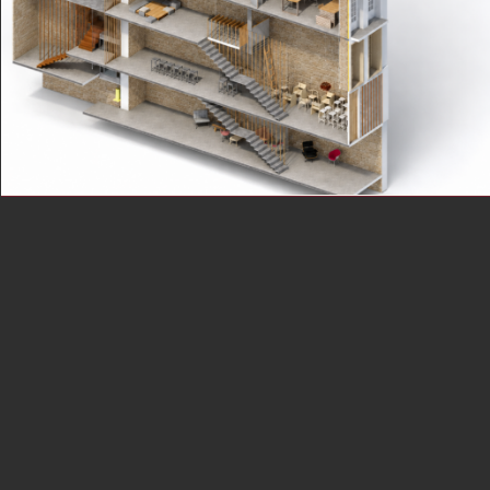
REHABILITACIÓN
Rehabilitación · Edificio entre medianeras,
A Coruña
A Coruña, Galicia