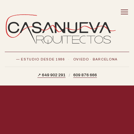
— ESTUDIO DESDE 1986
·
OVIEDO · BARCELONA
↗ 649 902 291
/
609 876 666