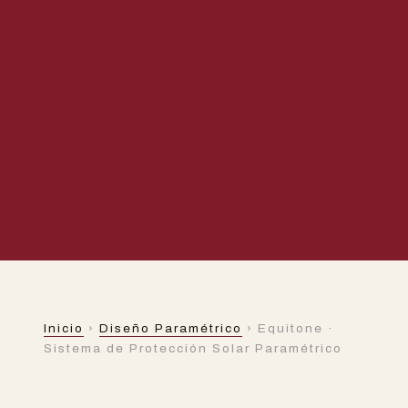
DISEÑO PARAMÉTRICO
Inicio
›
Diseño Paramétrico
› Equitone ·
Equitone · Sistema de
Sistema de Protección Solar Paramétrico