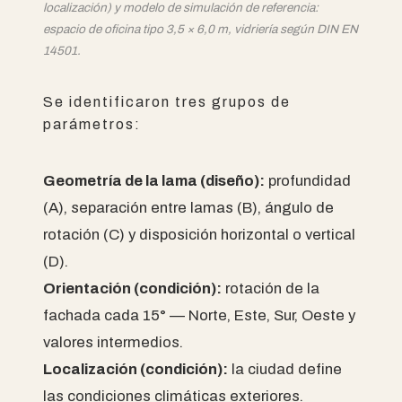
localización) y modelo de simulación de referencia:
espacio de oficina tipo 3,5 × 6,0 m, vidriería según DIN EN
14501.
Se identificaron tres grupos de
parámetros:
Geometría de la lama (diseño):
profundidad
(A), separación entre lamas (B), ángulo de
rotación (C) y disposición horizontal o vertical
(D).
Orientación (condición):
rotación de la
fachada cada 15° — Norte, Este, Sur, Oeste y
valores intermedios.
Localización (condición):
la ciudad define
las condiciones climáticas exteriores.