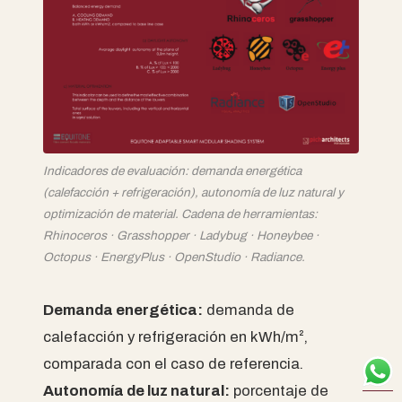
Indicadores de evaluación: demanda energética
(calefacción + refrigeración), autonomía de luz natural y
optimización de material. Cadena de herramientas:
Rhinoceros · Grasshopper · Ladybug · Honeybee ·
Octopus · EnergyPlus · OpenStudio · Radiance.
Demanda energética:
demanda de
calefacción y refrigeración en kWh/m²,
comparada con el caso de referencia.
Autonomía de luz natural:
porcentaje de