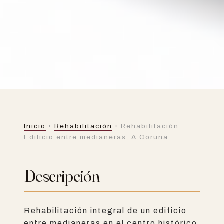
REHABILITACIÓN
Inicio
›
Rehabilitación
› Rehabilitación ·
Rehabilitación ·
Edificio entre medianeras, A Coruña
Edificio entre
Descripción
medianeras, A
Rehabilitación integral de un edificio
Coruña
entre medianeras en el centro histórico