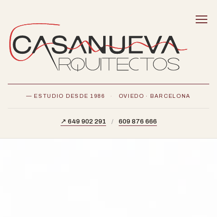
— ESTUDIO DESDE 1986
·
OVIEDO · BARCELONA
↗ 649 902 291
/
609 876 666